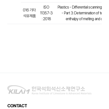
ISO
Plastics - Differential scanning ca
016 기타
11357-3
- Part 3: Determination of temp
석유제품
: 2018
enthalpy of melting and crysta
CONTACT