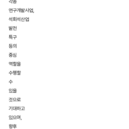
각종
연구개발사업,
석회석산업
발전
특구
등의
중심
역할을
수행할
수
있을
것으로
기대하고
있으며,
향후