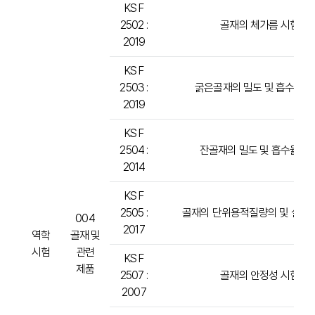
KS F
2502 :
골재의 체가름 시험방
2019
KS F
2503 :
굵은골재의 밀도 및 흡수율 
2019
KS F
2504 :
잔골재의 밀도 및 흡수율 
2014
KS F
2505 :
골재의 단위용적질량의 및 실적
004
2017
역학
골재 및
시험
관련
KS F
제품
2507 :
골재의 안정성 시험방
2007