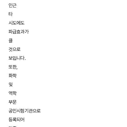
인근
타
시도에도
파급효과가
클
것으로
보입니다.
또한,
화학
및
역학
부문
공인시험기관으로
등록되어