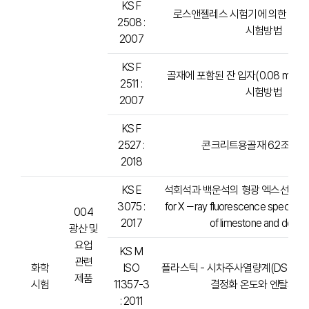
KS F
로스앤젤레스 시험기에 의한 굵은
2508 :
시험방법
2007
KS F
골재에 포함된 잔 입자(0.08 mm 
2511 :
시험방법
2007
KS F
2527 :
콘크리트용골재 6.2조립
2018
KS E
석회석과 백운석의 형광 엑스선 분석방
3075 :
for X－ray fluorescence spectrome
004
2017
of limestone and dolom
광산 및
요업
KS M
관련
화학
ISO
플라스틱 - 시차주사열량계(DSC) - 제
제품
시험
11357-3
결정화 온도와 엔탈피 
: 2011