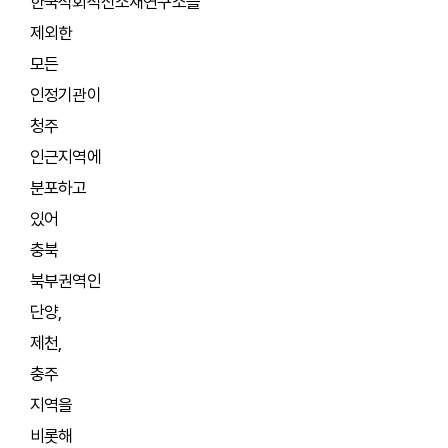
한국석회석신소재연구소를
제외한
모든
인정기관이
청주
인근지역에
분포하고
있어
충북
북부권역인
단양,
제천,
충주
지역을
비롯해