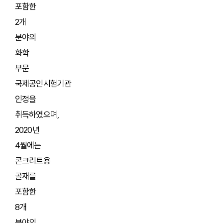
포함한
2개
분야의
화학
부문
국제공인시험기관
인정을
취득하였으며,
2020년
4월에는
콘크리트용
골재를
포함한
8개
분야의