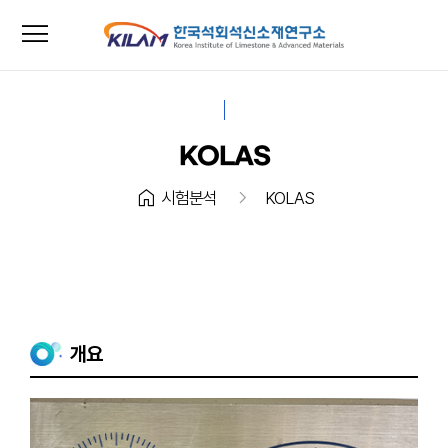
menu
close
KOLAS
home
chevron_right
시험분석
KOLAS
개요
한국석회석신소재연구소는
2012년