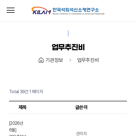
menu
close
업무추진비
home
chevron_right
기관정보
업무추진비
Total 39건
1 페이지
제목
글쓴이
[2026년
6월]
관리자