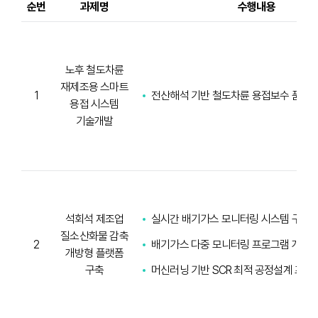
순번
과제명
수행내용
노후 철도차륜
재제조용 스마트
1
전산해석 기반 철도차륜 용접보수 품질
용접 시스템
기술개발
석회석 제조업
실시간 배기가스 모니터링 시스템 구축
질소산화물 감축
2
배기가스 다중 모니터링 프로그램 개발
개방형 플랫폼
구축
머신러닝 기반 SCR 최적 공정설계 프록