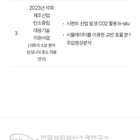
2023년 석회
제조산업
탄소중립
시멘트 산업 발생 CO2 활용 In-situ 탄
대응기술
3
시뮬레이터를 이용한 교반 효율 분석 및
지원사업
주입형상분석
(석회석 소성 분야
암모니아 혼소 적용
연구)