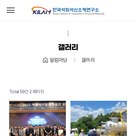
menu
close
갤러리
home
chevron_right
알림마당
갤러리
Total 59건
2 페이지