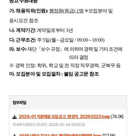
공고 주요내용
가
.
채용직위
(
인원
):
행정원
(
원급
) 1
명
✳
모집분야 및
응시요건 참조
:
나
.
계약기간
계약일로부터
3
년
다
.
근무조건
:
주
5
일
(
월
∼
금요일
/ 09:00
∼
18:00)
라
.
보수
:
재단
「
보수 규정
」
에 의하며 경력 및 기타 조건에
따라 결정
※
경력 인정
:
학위
,
학교 및 전 직장 직무경력
,
군복무 등
마
.
모집분야 및 모집절차 : 붙임 공고문 참조
첨부파일
2026-01 직원채용 모집 공고_행정직_20260223.hwp
(74.0K)
104회 다운로드 | DATE : 2026-02-24 16:52:02
서식응시원서 자기소개서 개인정보동의서행정원.hwp
(117.5K)