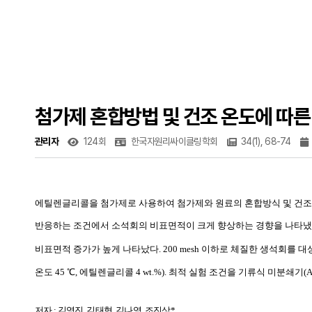
첨가제 혼합방법 및 건조 온도에 따른
관리자
124회
한국자원리싸이클링학회
34(1), 68-74
에틸렌글리콜을 첨가제로 사용하여 첨가제와 원료의 혼합방식 및 건조
반응하는 조건에서 소석회의 비표면적이 크게 향상하는 경향을 나타
비표면적 증가가 높게 나타났다
. 200 mesh
이하로 체질한 생석회를 대
온도
45
℃
,
에틸렌글리콜
4 wt.%).
최적 실험 조건을 기류식 미분쇄기
(A
저자 : 김영진, 김태형, 김나영, 조진상*