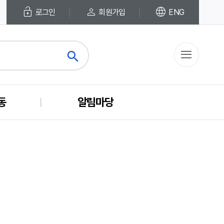
lock_open
person
language
로그인
회원가입
ENG
menu
search
close
동
알림마당