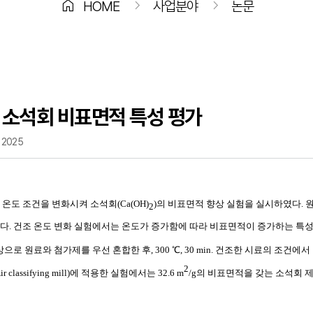
home
chevron_right
chevron_right
HOME
사업분야
논문
 소석회 비표면적 특성 평가
2025
 온도 조건을 변화시켜 소석회
(Ca(OH)
)
의 비표면적 향상 실험을 실시하였다
.
원
2
냈다
.
건조 온도 변화 실험에서는 온도가 증가함에 따라 비표면적이 증가하는 특
상으로 원료와 첨가제를 우선 혼합한 후
, 300
℃
, 30 min.
건조한 시료의 조건에서
2
ir classifying mill)
에 적용한 실험에서는
32.6 m
/g
의 비표면적을 갖는 소석회 