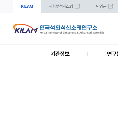
open_in_new
open_in_new
KILAM
시험분석시스템
단양군
기관정보
연구