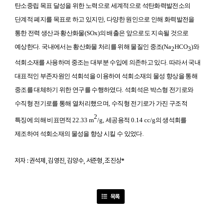
탄소중립 목표 달성을 위한 노력으로 세계적으로 석탄화력발전소의
단계적 폐지를 목표로 하고 있지만
,
다양한 원인으로 인해 화력발전을
통한 전력 생산과 황산화물
(SOx)
의 배출은 앞으로도 지속될 것으로
예상한다
.
국내에서는 황산화물 처리를 위해 물질인 중조
(Na
HCO
)
와
2
3
석회소재를 사용하며 중조는 대부분 수입에 의존하고 있다
.
따라서 국내
대표적인 부존자원인 석회석을 이용하여 석회소재의 물성 향상을 통해
중조를 대체하기 위한 연구를 수행하였다
.
석회석은 박스형 전기로와
수직형 전기로를 통해 열처리했으며
,
수직형 전기로가 가진 구조적
2
특징에 의해 비표면적
22.33 m
/g,
세공용적
0.14 cc/g
의 생석회를
제조하여 석회소재의 물성을 향상 시킬 수 있었다
.
저자 : 권석제, 김영진, 김양수, 서준형, 조진상*
목록