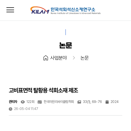
menu
close
논문
home
chevron_right
사업분야
논문
고비표면적 탈황용 석회소재 제조
관리자
122회
한국자원리싸이클링학회
33(1), 69-76
2024
26-05-04 11:47