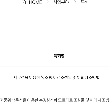
home
chevron_right
chevron_right
HOME
사업분야
특허
특허명
백운석을 이용한 녹조 방제용 조성물 및 이의 제조방법
저품위 백운석을 이용한 수경성석회 모르타르 조성물 및 이의 제조 