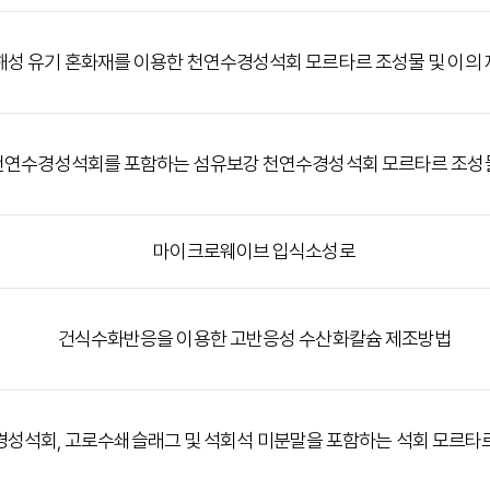
성 유기 혼화재를 이용한 천연수경성석회 모르타르 조성물 및 이의
천연수경성석회를 포함하는 섬유보강 천연수경성석회 모르타르 조성물
마이크로웨이브 입식소성로
건식수화반응을 이용한 고반응성 수산화칼슘 제조방법
성석회, 고로수쇄슬래그 및 석회석 미분말을 포함하는 석회 모르타