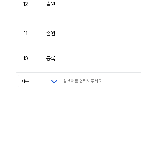
12
출원
11
출원
10
등록
처음
맨끝