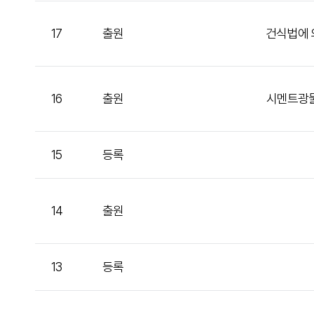
17
출원
건식법에 의
16
출원
시멘트광물
15
등록
14
출원
13
등록