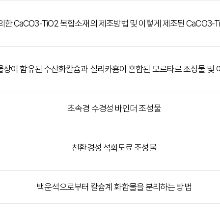
한 CaCO3-TiO2 복합소재의 제조방법 및 이렇게 제조된 CaCO3-T
상이 함유된 수산화칼슘과 실리카흄이 혼합된 모르타르 조성물 및 
초속경 수경성 바인더 조성물
친환경성 석회도료 조성물
백운석으로부터 칼슘계 화합물을 분리하는 방법