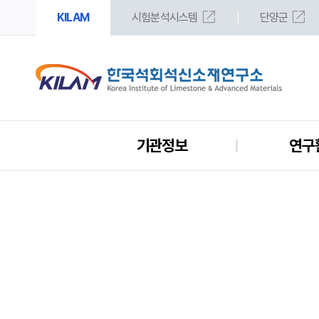
open_in_new
open_in_new
KILAM
시험분석시스템
단양군
기관정보
연구