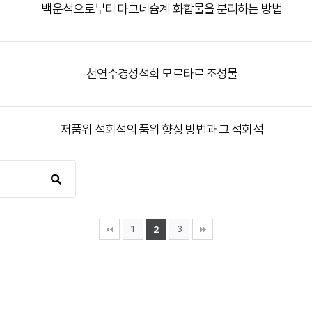
백운석으로부터 마그네슘계 화합물을 분리하는 방법
천연수경성석회 모르타르 조성물
저품위 석회석의 품위 향상 방법과 그 석회석
1
3
2