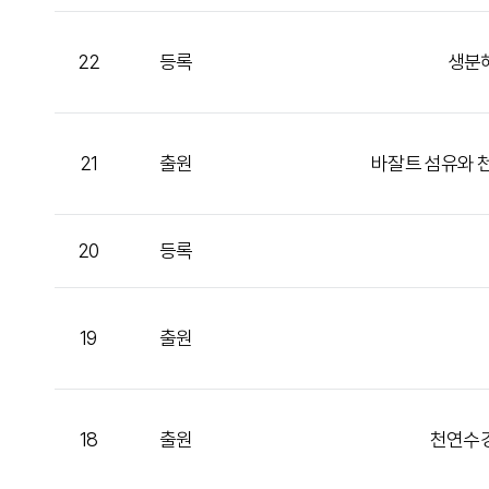
22
등록
생분해
21
출원
바잘트 섬유와 
20
등록
19
출원
18
출원
천연수경