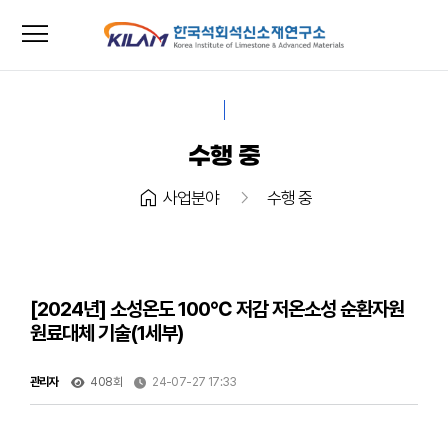
menu
close
수행 중
home
chevron_right
사업분야
수행 중
[2024년] 소성온도 100℃ 저감 저온소성 순환자원
원료대체 기술(1세부)
관리자
408회
24-07-27 17:33