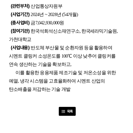
(관련부처)
산업통상자원부
(사업기간)
2024년 ~ 2028년 (54개월)
(총사업비)
금7,042,930,000원
(참여기관)
한국석회석신소재연구소
, 한국세라믹기술원,
가천대학교
(사업내용)
반도체 부산물 및 순환자원 등을 활용하여
시멘트 클링커 소성온도를
100℃ 이상 낮추어 클링커를
연속 생산하는 기술을 확보하고,
이를 활용한
응용제품 제조기술 및 저온소성을 위한
예열, 냉각 시스템을 고효율화
하여 시멘트 산업의
탄소배출을 저감하는 기술 개발
목록