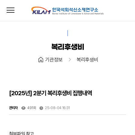
menu
close
복리후생비
home
chevron_right
기관정보
복리후생비
[2025년] 2분기 복리후생비 집행내역
관리자
491회
25-08-04 16:31
첨부파일 참고