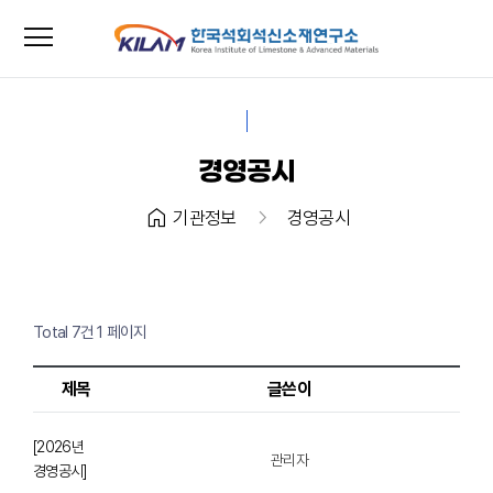
menu
close
경영공시
home
chevron_right
기관정보
경영공시
Total 7건
1 페이지
제목
글쓴이
[2026년
관리자
경영공시]