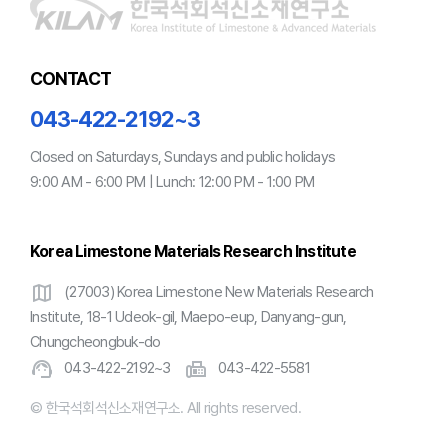
CONTACT
043-422-2192~3
Closed on Saturdays, Sundays and public holidays
9:00 AM - 6:00 PM | Lunch: 12:00 PM - 1:00 PM
Korea Limestone Materials Research Institute
map
(27003) Korea Limestone New Materials Research
Institute, 18-1 Udeok-gil, Maepo-eup, Danyang-gun,
Chungcheongbuk-do
support_agent
fax
043-422-2192~3
043-422-5581
© 한국석회석신소재연구소. All rights reserved.