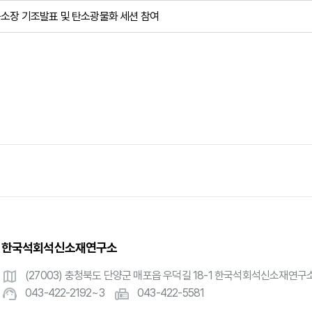
 연구소장 기조발표 및 탄소광물화 세션 참여
한국석회석신소재연구소
map
(27003) 충청북도 단양군 매포읍 우덕길 18-1 한국석회석신소재연구
support_agent
fax
043-422-2192~3
043-422-5581