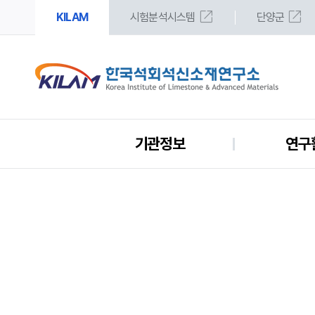
open_in_new
open_in_new
KILAM
시험분석시스템
단양군
기관정보
연구