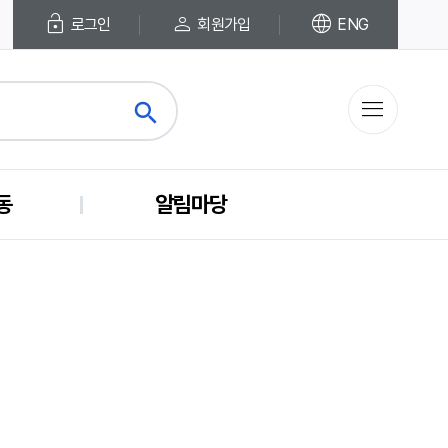
lock_open
person
language
로그인
회원가입
ENG
menu
search
close
동
알림마당