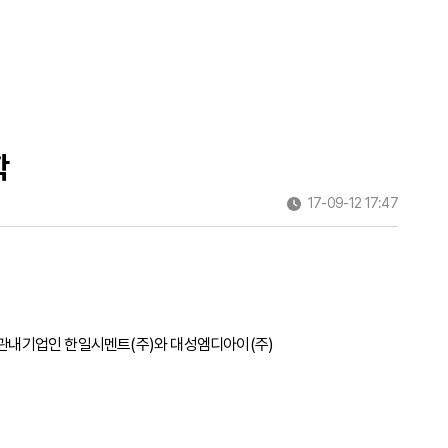
학
17-09-12 17:47
양군 관내기업인 한일시멘트(주)와 대성엠디아이(주)