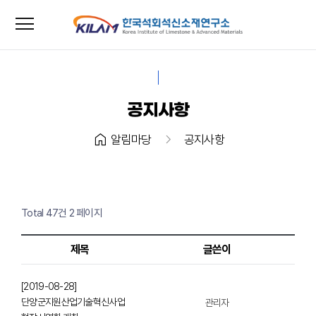
menu
close
공지사항
home
chevron_right
알림마당
공지사항
Total 47건
2 페이지
제목
글쓴이
[2019-08-28]
단양군지원산업기술혁신사업
관리자