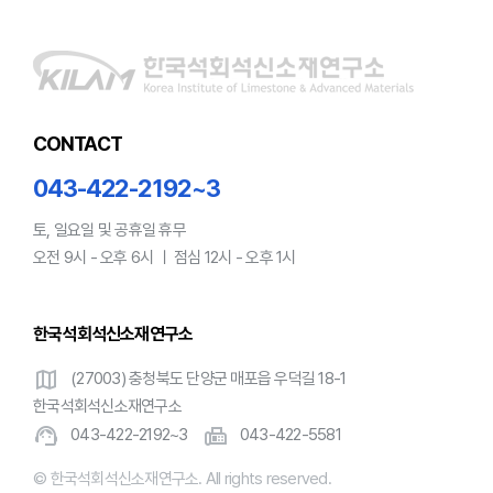
CONTACT
043-422-2192~3
토, 일요일 및 공휴일 휴무
오전 9시 - 오후 6시 ㅣ 점심 12시 - 오후 1시
한국석회석신소재연구소
map
(27003) 충청북도 단양군 매포읍 우덕길 18-1
한국석회석신소재연구소
support_agent
fax
043-422-2192~3
043-422-5581
© 한국석회석신소재연구소. All rights reserved.